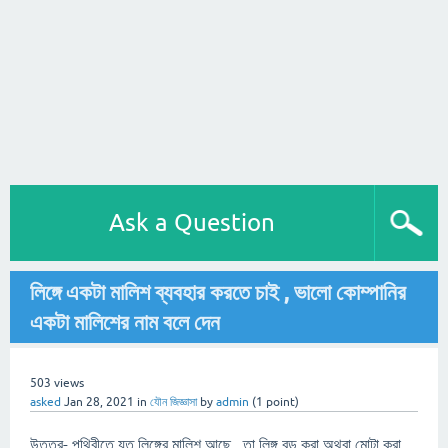
Ask a Question
লিঙ্গে একটা মালিশ ব্যবহার করতে চাই , ভালো কোম্পানির
একটা মালিশের নাম বলে দেন
503
views
asked
Jan 28, 2021
in
যৌন জিজ্ঞাসা
by
admin
(
1
point)
উত্তর- পৃথিবীতে যত লিঙ্গের মালিশ আছে , তা লিঙ্গ বড় করা অথবা মোটা করা