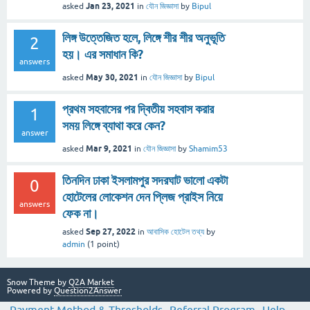
Jan 23, 2021
asked
in
যৌন জিজ্ঞাসা
by
Bipul
লিঙ্গ উত্তেজিত হলে, লিঙ্গে শীর শীর অনুভূতি
2
হয়। এর সমাধান কি?
answers
May 30, 2021
asked
in
যৌন জিজ্ঞাসা
by
Bipul
প্রথম সহবাসের পর দ্বিতীয় সহবাস করার
1
সময় লিঙ্গে ব্যাথা করে কেন?
answer
Mar 9, 2021
asked
in
যৌন জিজ্ঞাসা
by
Shamim53
তিনদিন ঢাকা ইসলামপুর সদরঘাট ভালো একটা
0
হোটেলের লোকেশন দেন প্লিজ প্রাইস নিয়ে
answers
ফেক না।
Sep 27, 2022
asked
in
আবাসিক হোটেল তথ্য
by
admin
(
1
point)
Snow Theme by
Q2A Market
Powered by
Question2Answer