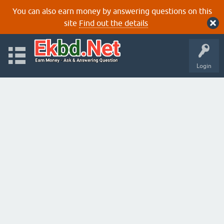
You can also earn money by answering questions on this
site
Find out the details
Login