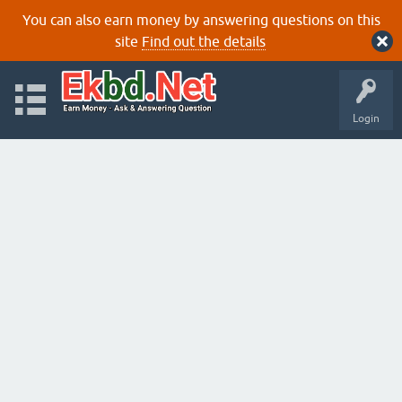
You can also earn money by answering questions on this
site
Find out the details
Login