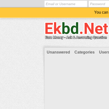
You can 
Unanswered
Categories
User