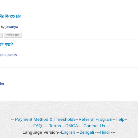
টার কিনতে চায়
by
jakariya
সাধারন জ্ঞান
 বেগ কত?
amiullahPk
dor
--
Payment Method & Thresholds
--
Referral Program
--
Help
--
--
FAQ
---
Terms
--
DMCA
---
Contact Us
--
Language Version--
English
--
Bengali
---
Hindi
---