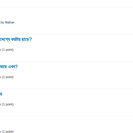
by
Nahar
দ্দেশ্যে কয়টায় ছাড়ে?
n
(
1
point)
ালু আছে এখন?
n
(
1
point)
ার
n
(
1
point)
n
(
1
point)