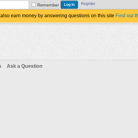
Register
Remember
also earn money by answering questions on this site
Find out t
s
Ask a Question