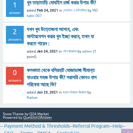
খুব তাড়াতাড়ি মোবাইল চার্জ করার উপায় কী?
1
Feb 24, 2021
asked
in
মোবাইল ও কম্পিউটার
by
MD
answer
kabir 007
যখন খুব উত্তেজনা আসবে, এবং
2
মাস্টারবেশন করার খুব ইচ্ছা করবে, তখন যা
answers
করতে পারেন :
Jan 24, 2021
asked
in
যৌন জিজ্ঞাসা
by
admin
(
1
point)
কলকাতা থেকে বসিরহাট ঘোজাডাঙ্গা সীমান্ত
0
যাওয়ার সহজ উপায় কী? সরাসরি কোনও বাস
answers
পরিষেবা আছে কি?
Jun 23, 2021
asked
in
ভ্রমন বিষয়ক জিজ্ঞাসা
by
Raihan
Snow Theme by
Q2A Market
Powered by
Question2Answer
--
Payment Method & Thresholds
--
Referral Program
--
Help
--
--
FAQ
---
Terms
--
DMCA
---
Contact Us
--