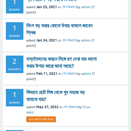
1
Jan 23, 2021
asked
in
যৌন জিজ্ঞাসা
by
admin
(
1
answer
point)
লিংগ বড় করার কোনো উবায় থাকলে জাবেন
1
প্লিজ
answer
Jan 24, 2021
asked
in
যৌন জিজ্ঞাসা
by
admin
(
1
point)
হস্তমৈথনের কারনে লিঙ্গে রগ দেখা যায় ভালো
2
করার উপায় কারো জানা আছে?
answers
Feb 11, 2021
asked
in
যৌন জিজ্ঞাসা
by
admin
(
1
point)
কিভাবে ছোট লিঙ্গ থেকে খুব সহজে বড়
1
বানানো যায়?
answer
May 27, 2022
asked
in
যৌন জিজ্ঞাসা
by
Firoz
kabir
আশা করি উত্তরটা দিবেন