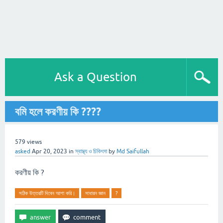
Ask a Question
বমি হলে করণীয় কি ????
579
views
asked
Apr 20, 2023
in
স্বাস্থ্য ও চিকিৎসা
by
Md Saifullah
করণীয় কি ?
সঠিক উত্তরটি দিবেন আশা করি।
সাধারন জ্ঞান
?