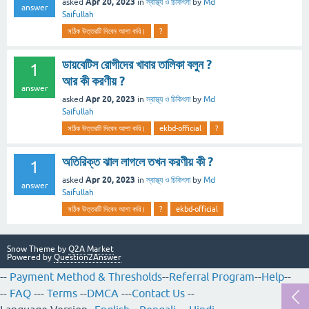
Apr 20, 2023
asked
in
স্বাস্থ্য ও চিকিৎসা
by
Md
answer
Saifullah
সঠিক উত্তরটি দিবেন আশা করি।
?
ডায়বেটিস রোগীদের খাবার তালিকা বলুন ?
1
আর কী করণীয় ?
answer
Apr 20, 2023
asked
in
স্বাস্থ্য ও চিকিৎসা
by
Md
Saifullah
সঠিক উত্তরটি দিবেন আশা করি।
ekbd-official
?
অতিরিক্ত ঝাল লাগলে তখন করণীয় কী ?
1
Apr 20, 2023
asked
in
স্বাস্থ্য ও চিকিৎসা
by
Md
answer
Saifullah
সঠিক উত্তরটি দিবেন আশা করি।
?
ekbd-official
Snow Theme by
Q2A Market
Powered by
Question2Answer
--
Payment Method & Thresholds
--
Referral Program
--
Help
--
--
FAQ
---
Terms
--
DMCA
---
Contact Us
--