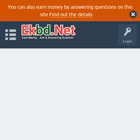
You can also earn money by answering questions on this
site
Find out the details
Login