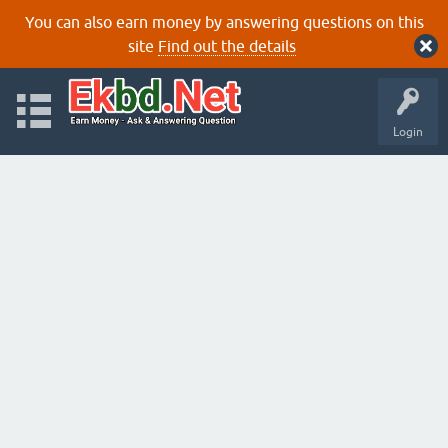
You can also earn money by answering questions on this
site
Find out the details
Login