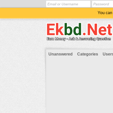
You can 
Unanswered
Categories
User