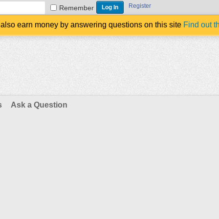
Register
Remember
also earn money by answering questions on this site
Find out t
s
Ask a Question