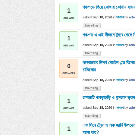
পঞ্চগড়ে গিয়ে কোথায় কোথায় যাওয়
1
asked
Sep 18, 2020
in
সাধারণ
by
adm
answer
travelling
পঞ্চগড় এ এই সীজনে ট্যুরে গেলে
1
asked
Sep 18, 2020
in
সাধারণ
by
adm
answer
travelling
কক্সবাজারে নিসর্গ হোটেল এন্ড রি
0
চাচ্ছিলাম
answers
asked
Sep 18, 2020
in
সাধারণ
by
adm
travelling
রাঙ্গামাটি খাগড়াছড়ি ও বান্দরবন ভ্র
1
asked
Sep 18, 2020
in
সাধারণ
by
adm
answer
travelling
এক দিনে ট্রেন ও লঞ্চ জার্নি উপভ
1
আসা যায়?