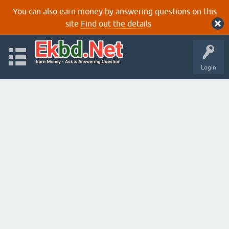
You can also earn money by answering questions on this
site
Find out the details
Login