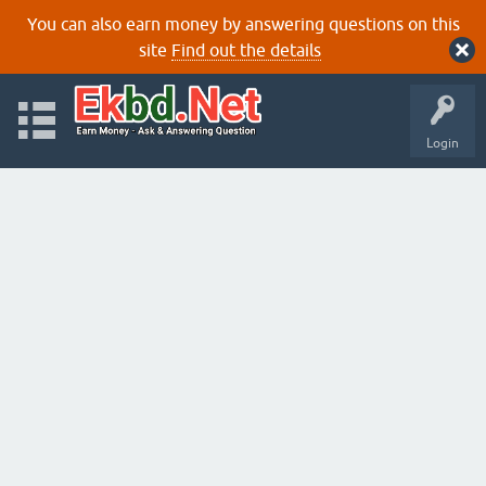
You can also earn money by answering questions on this
site
Find out the details
Login