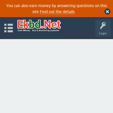
You can also earn money by answering questions on this
site
Find out the details
Login