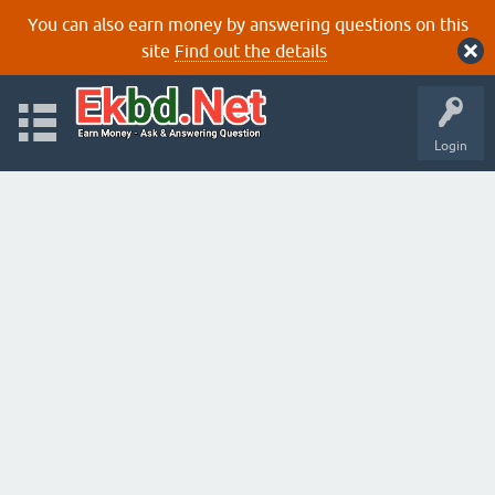
You can also earn money by answering questions on this
site
Find out the details
Login