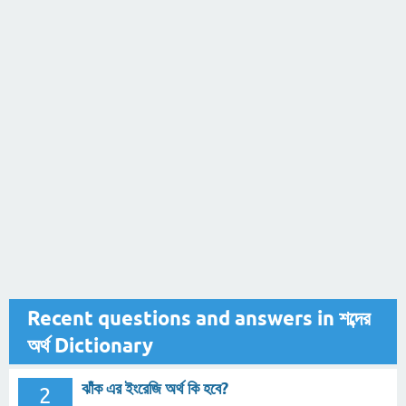
Recent questions and answers in শব্দের
অর্থ Dictionary
ঝাঁক এর ইংরেজি অর্থ কি হবে?
2