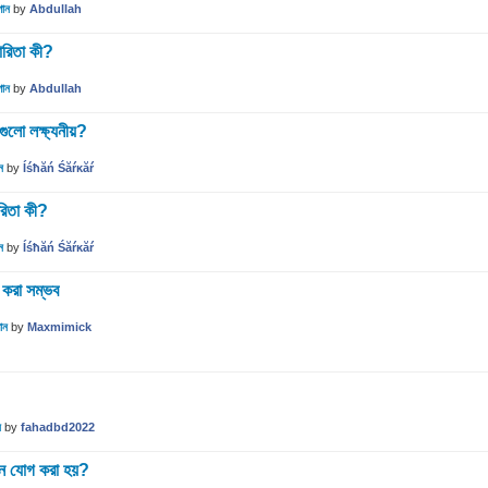
গান
by
Abdullah
ারিতা কী?
গান
by
Abdullah
গুলো লক্ষ্যনীয়?
ন
by
Íśħăń Śăŕĸăŕ
রিতা কী?
ন
by
Íśħăń Śăŕĸăŕ
করা সম্ভব
ান
by
Maxmimick
ন
by
fahadbd2022
াদান যোগ করা হয়?