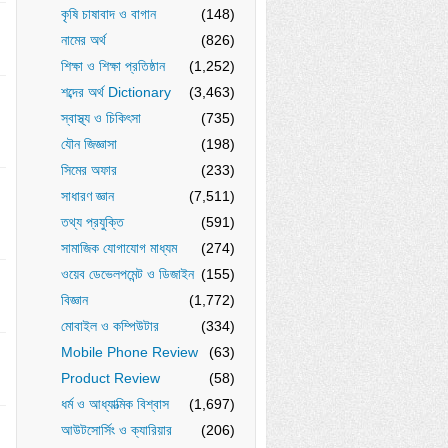
কৃষি চাষাবাদ ও বাগান
(148)
নামের অর্থ
(826)
শিক্ষা ও শিক্ষা প্রতিষ্ঠান
(1,252)
শব্দের অর্থ Dictionary
(3,463)
স্বাস্থ্য ও চিকিৎসা
(735)
যৌন জিজ্ঞাসা
(198)
সিমের অফার
(233)
সাধারণ জ্ঞান
(7,511)
তথ্য প্রযুক্তি
(591)
সামাজিক যোগাযোগ মাধ্যম
(274)
ওয়েব ডেভেলপমেন্ট ও ডিজাইন
(155)
বিজ্ঞান
(1,772)
মোবাইল ও কম্পিউটার
(334)
Mobile Phone Review
(63)
Product Review
(58)
ধর্ম ও আধ্যাত্মিক বিশ্বাস
(1,697)
আউটসোর্সিং ও ক্যারিয়ার
(206)