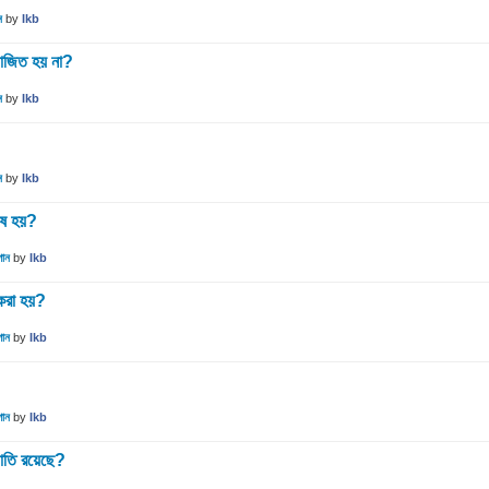
ন
by
Ikb
য়োজিত হয় না?
ন
by
Ikb
ন
by
Ikb
াষ হয়?
গান
by
Ikb
করা হয়?
গান
by
Ikb
গান
by
Ikb
জাতি রয়েছে?