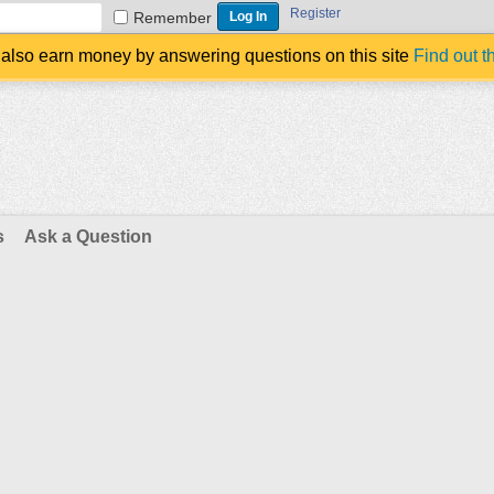
Register
Remember
also earn money by answering questions on this site
Find out t
s
Ask a Question