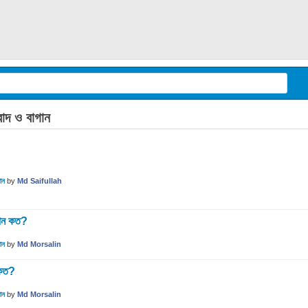
দ ও বাগান
ান
by
Md Saifullah
্থান কত?
ান
by
Md Morsalin
 কত?
ান
by
Md Morsalin