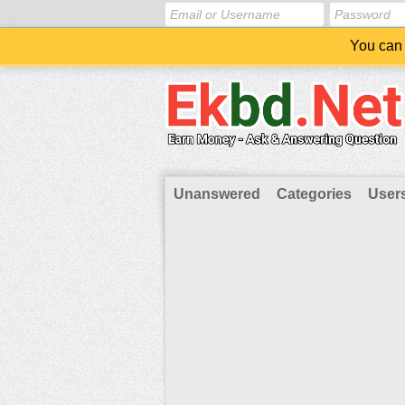
You can 
Unanswered
Categories
User