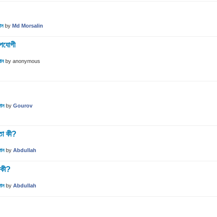
ান
by
Md Morsalin
উপযোগী
গান
by
anonymous
গান
by
Gourov
তা কী?
গান
by
Abdullah
 কী?
গান
by
Abdullah