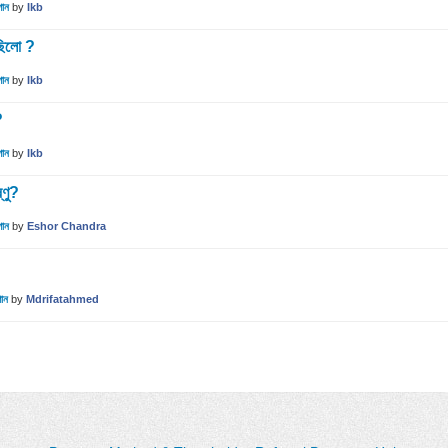
গান
by
Ikb
 ছিলো ?
গান
by
Ikb
?
গান
by
Ikb
্ণু?
গান
by
Eshor Chandra
গান
by
Mdrifatahmed