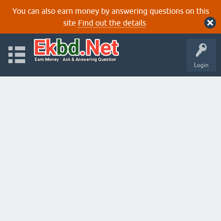
You can also earn money by answering questions on this
site
Find out the details
Login