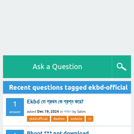
Ask a Question
Recent questions tagged ekbd-official
Ekbd তে প্রথম কে প্রশ্ন করে?
1
Dec 19, 2024
asked
in
সাধারণ
by
Salim
answer
ekbd-official
#admin
website
কে
Bhoot.*** not download