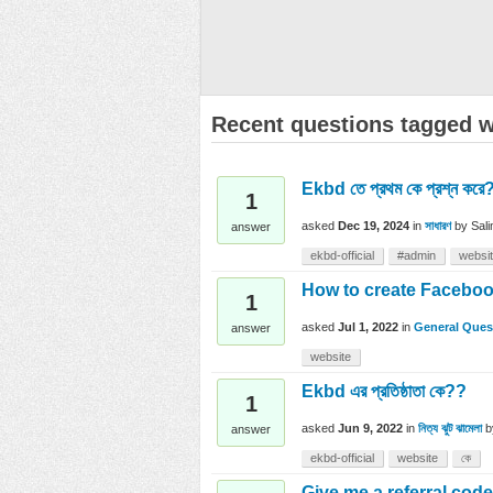
Recent questions tagged w
Ekbd তে প্রথম কে প্রশ্ন করে
1
asked
Dec 19, 2024
in
সাধারণ
by
Sal
answer
ekbd-official
#admin
websi
How to create Facebo
1
asked
Jul 1, 2022
in
General Ques
answer
website
Ekbd এর প্রতিষ্ঠাতা কে??
1
asked
Jun 9, 2022
in
নিত্য ঝুট ঝামেলা
answer
ekbd-official
website
কে
Give me a referral code