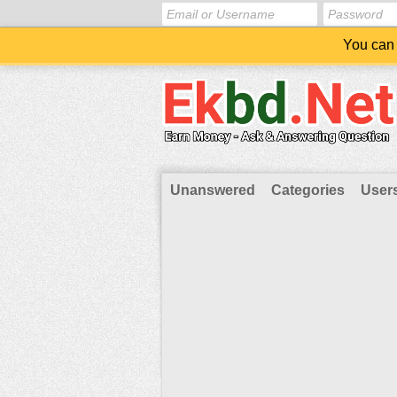
You can 
Unanswered
Categories
User