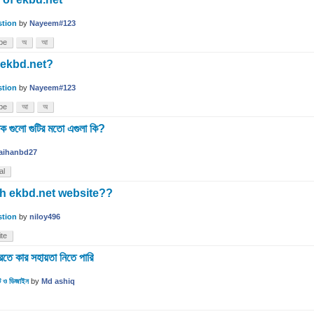
stion
by
Nayeem#123
be
অ
আ
 ekbd.net?
stion
by
Nayeem#123
be
আ
অ
ক গুলো গুটির মতো এগুলা কি?
aihanbd27
al
ch ekbd.net website??
stion
by
niloy496
te
 কার সহায়তা নিতে পারি
্ট ও ডিজাইন
by
Md ashiq