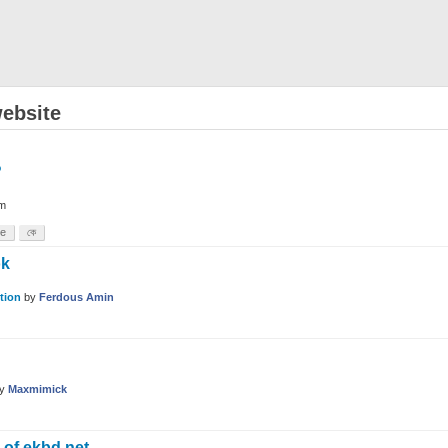
ebsite
?
im
te
কে
ok
tion
by
Ferdous Amin
by
Maxmimick
 of ekbd.net