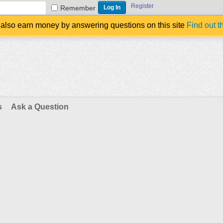
Register
Remember
also earn money by answering questions on this site
Find out t
s
Ask a Question