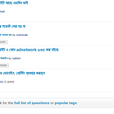
াইট আছে এডমিন ভাই
tiak
 পয়েনট দেয়া হয় না
/ মতামত বক্স
by
mdistiak
work
াইট এ কোন adnetwork use করা হইছে
ও ডিজাইন
by
sabbir
ebsite
র ডোমেইন, হোস্টিং ব্যবহার করছেন
in
(
1
point)
k for the
full list of questions
or
popular tags
.