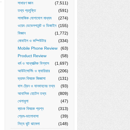
সাধারণ জ্ঞান
(7,511)
তথ্য প্রযুক্তি
(591)
সামাজিক যোগাযোগ মাধ্যম
(274)
ওয়েব ডেভেলপমেন্ট ও ডিজাইন
(155)
বিজ্ঞান
(1,772)
মোবাইল ও কম্পিউটার
(334)
Mobile Phone Review
(63)
Product Review
(58)
ধর্ম ও আধ্যাত্মিক বিশ্বাস
(1,697)
আউটসোর্সিং ও ক্যারিয়ার
(206)
ভ্রমন বিষয়ক জিজ্ঞাসা
(131)
বাস ট্রেন ও যানবাহনের তথ্য
(93)
আবাসিক হোটেল তথ্য
(809)
খেলাধুলা
(47)
ব্যাংক বিষয়ক প্রশ্ন
(313)
প্রেম-ভালোবাসা
(39)
নিত্য ঝুট ঝামেলা
(148)