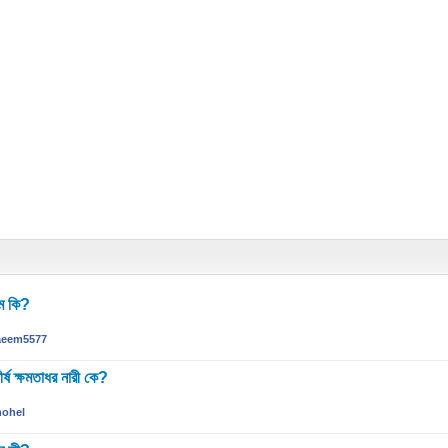
াম কি?
aeem5577
্ষ ক্ষমতাধর নারী কে?
hohel