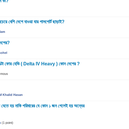
াম কী?
েয়ে বেশি দেশে যাওয়া যায় পাসপোর্ট ছাড়াই?
lam
দেশের?
hohel
‘ ডেল্টা ফোর হেভি ( Delta IV Heavy ) কোন দেশের ?
ymous
M Khalid Hasan
র যেতে হয় নাকি পরিবারের যে কোন ১ জন গেলেই হয় অন্যের
n
(
1
point)