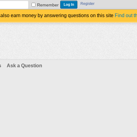
Register
Remember
also earn money by answering questions on this site
Find out t
s
Ask a Question