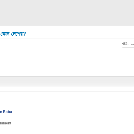
োন কোন দেশের?
452
vie
n Babu