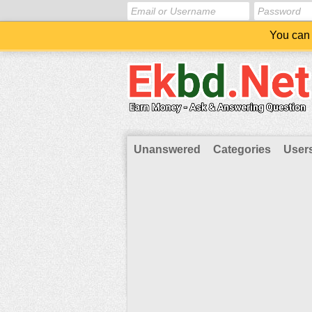
You can 
Unanswered
Categories
User