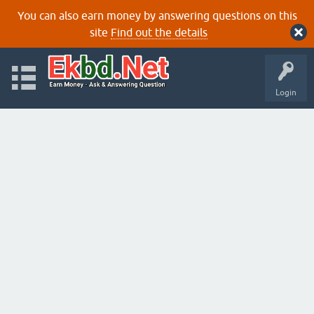
You can also earn money by answering questions on this
site
Find out the details
Login