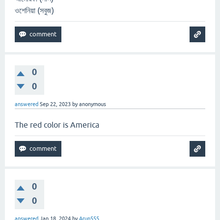
ওশেনিয়া (সবুজ)
0
0
answered
Sep 22, 2023
by
anonymous
The red color is America
0
0
answered
Jan 18, 2024
by
Arun555