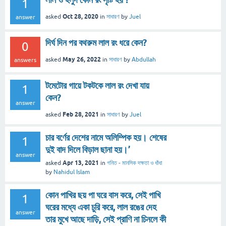
1
Oct 28, 2020
asked
in
সাধারণ
by
Juel
answer
দির্ঘ দিন পর বথরুম লাল রং ধরে কেন?
0
May 26, 2022
asked
in
সাধারণ
by
Abdullah
answers
টমেটোর গায়ে টকটকে লাল রং দেখা যায়
1
কেন?
answer
Feb 28, 2021
asked
in
সাধারণ
by
Juel
চার বর্ণের দেশের নামে অলিম্পিক হয়। শেষের
1
দুই বাদ দিলে বিড়াল ছানা হয়।’
answer
Apr 13, 2021
asked
in
গনিত - মানসিক দক্ষতা ও ধাঁধা
by
Nahidul Islam
কোন পাখির ছয় পা ঘরে বাস করে, সেই পাখি
1
ঘরের মধ্যে একা চুরি করে, লাল রঙের দেহ
answer
তার মুখে আছে দাড়ি, সেই প্রাণি না চিনলে কী