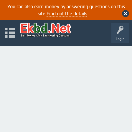
You can also earn money by answering questions on this
site
Find out the details
Login