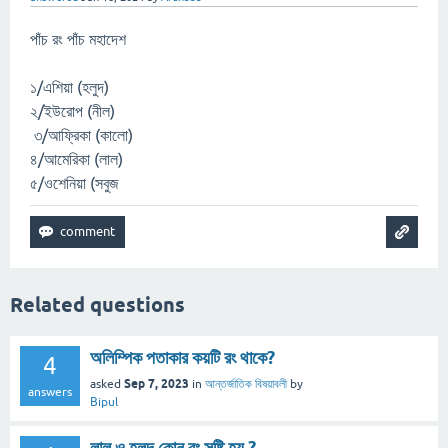
পাঁচ রং পাঁচ মহাদেশ
১/এশিয়া (হলুদ)
২/ইউরোপ (নীল)
৩/আফ্রিকা (কালো)
৪/আমেরিকা (লাল)
৫/ওশেনিয়া (সবুজ
Related questions
অলিম্পিক পতাকার কয়টি রং থাকে?
4
Sep 7, 2023
asked
in
আন্তর্জাতিক বিষয়াবলী
by
answers
Bipul
লাল ও হলুদ কোন রং সৃষ্টি হয় ?