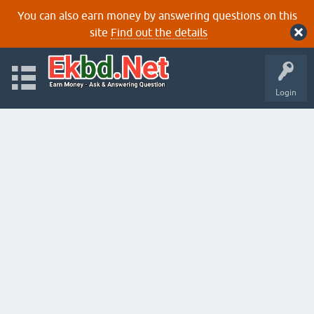
You can also earn money by answering questions on this
site
Find out the details
Login