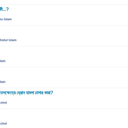
কী...?
tu Islam
hidul Islam
lam
lam
ক্ষেত্রে ড্রোন হামলা চালায় কারা?
ohel
ohel