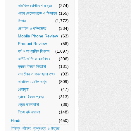
সামাজিক যোগাযোগ মাধ্যম
(274)
ওয়েব ডেভেলপমেন্ট ও ডিজাইন
(155)
বিজ্ঞান
(1,772)
মোবাইল ও কম্পিউটার
(334)
Mobile Phone Review
(63)
Product Review
(58)
ধর্ম ও আধ্যাত্মিক বিশ্বাস
(1,697)
আউটসোর্সিং ও ক্যারিয়ার
(206)
ভ্রমন বিষয়ক জিজ্ঞাসা
(131)
বাস ট্রেন ও যানবাহনের তথ্য
(93)
আবাসিক হোটেল তথ্য
(809)
খেলাধুলা
(47)
ব্যাংক বিষয়ক প্রশ্ন
(313)
প্রেম-ভালোবাসা
(39)
নিত্য ঝুট ঝামেলা
(148)
Hindi
(450)
বিভিন্ন পরীক্ষার প্রশ্নপত্র ও উত্তর