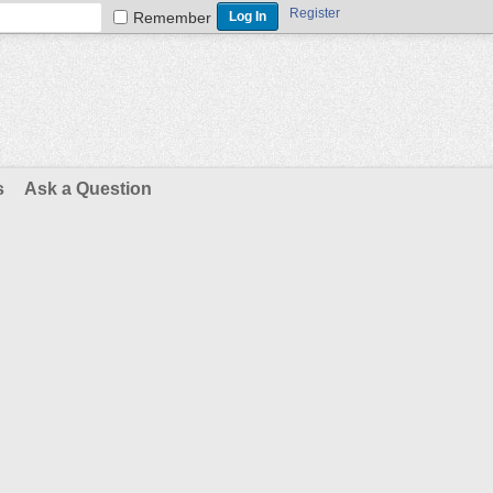
Register
Remember
s
Ask a Question