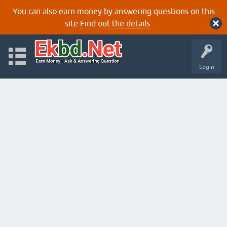
You can also earn money by answering questions on this
site
Find out the details
Login