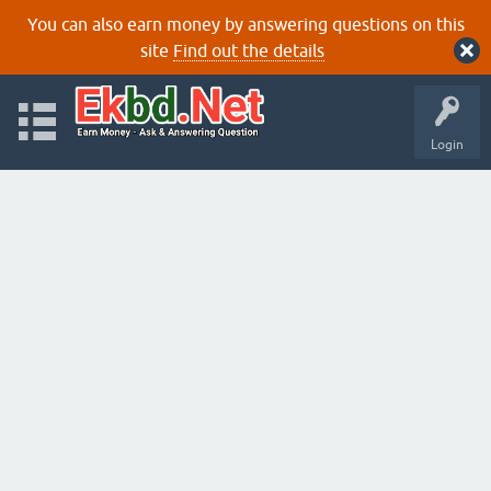
You can also earn money by answering questions on this
site
Find out the details
Login