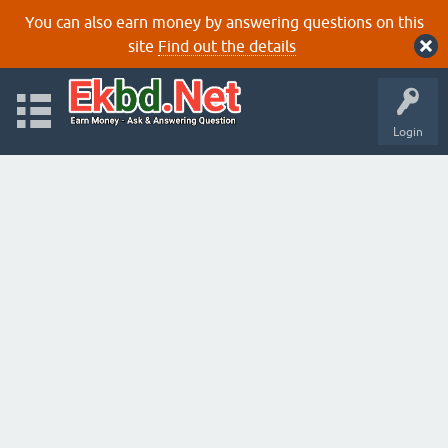
You can also earn money by answering questions on this
site
Find out the details
Login