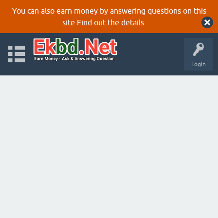
You can also earn money by answering questions on this
site
Find out the details
Login