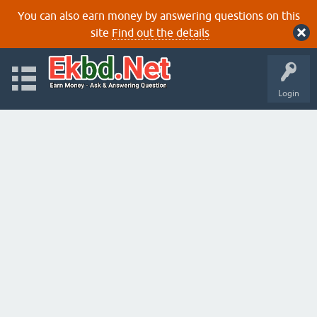
You can also earn money by answering questions on this
site
Find out the details
Login