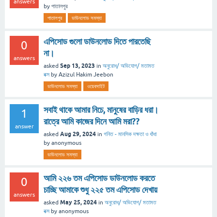
answers
by
পাতালপুর
পাতালপুর
ডাউনলোড সমস্যা
এপিসোড গুলো ডাউনলোড দিতে পারতেছি
0
না।
answers
Sep 13, 2023
asked
in
অনুরোধ/ অভিযোগ/ মতামত
বক্স
by
Azizul Hakim Jeebon
ডাউনলোড সমস্যা
ওয়েবসাইট
সবাই থাকে আমার নিচে, মানুষের বাড়ির ধরা।
1
রাত্রে আমি কাজের দিনে আমি মরা??
answer
Aug 29, 2024
asked
in
গনিত - মানসিক দক্ষতা ও ধাঁধা
by
anonymous
ডাউনলোড সমস্যা
আমি ২২৬ তম এপিসোড ডাউনলোড করতে
0
চাচ্ছি আমাকে শুধু ২২৫ তম এপিসোড দেখায়
answers
May 25, 2024
asked
in
অনুরোধ/ অভিযোগ/ মতামত
বক্স
by
anonymous