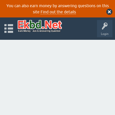
You can also earn money by answering questions on this
site
Find out the details
Login