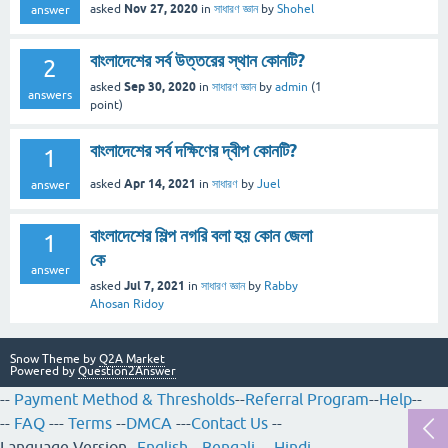
Nov 27, 2020
asked
in
সাধারণ জ্ঞান
by
Shohel
answer
বাংলাদেশের সর্ব উত্তরের স্থান কোনটি?
2
Sep 30, 2020
asked
in
সাধারণ জ্ঞান
by
admin
(
1
answers
point)
বাংলাদেশের সর্ব দক্ষিণের দ্বীপ কোনটি?
1
Apr 14, 2021
asked
in
সাধারণ
by
Juel
answer
বাংলাদেশের শিল্প নগরি বলা হয় কোন জেলা
1
কে
answer
Jul 7, 2021
asked
in
সাধারণ জ্ঞান
by
Rabby
Ahosan Ridoy
Snow Theme by
Q2A Market
Powered by
Question2Answer
--
Payment Method & Thresholds
--
Referral Program
--
Help
--
--
FAQ
---
Terms
--
DMCA
---
Contact Us
--
Language Version--
English
--
Bengali
---
Hindi
---