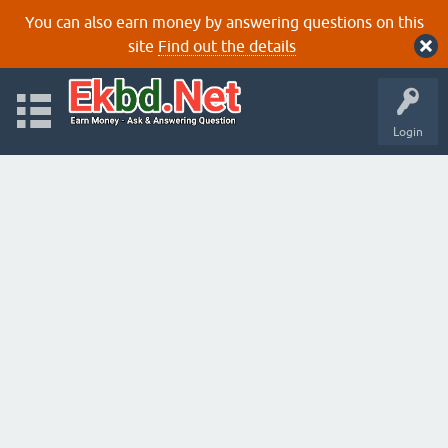
You can also earn money by answering questions on this
site
Find out the details
Login