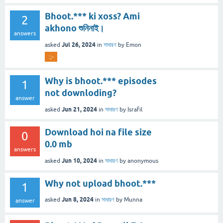
Bhoot.*** ki xoss? Ami
2
akhono শুনিনাই।
answers
Jul 26, 2024
asked
in
সাধারণ
by
Emon
:;-
Why is bhoot.*** episodes
1
not downloding?
answer
Jun 21, 2024
asked
in
সাধারণ
by
Israfil
Download hoi na file size
0
0.0 mb
answers
Jun 10, 2024
asked
in
সাধারণ
by
anonymous
Why not upload bhoot.***
1
Jun 8, 2024
asked
in
সাধারণ
by
Munna
answer