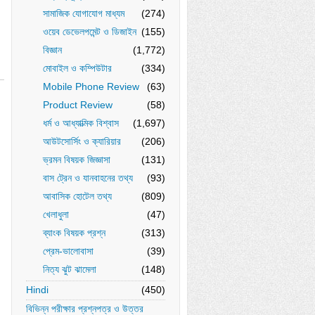
সামাজিক যোগাযোগ মাধ্যম
(274)
ওয়েব ডেভেলপমেন্ট ও ডিজাইন
(155)
বিজ্ঞান
(1,772)
মোবাইল ও কম্পিউটার
(334)
Mobile Phone Review
(63)
Product Review
(58)
ধর্ম ও আধ্যাত্মিক বিশ্বাস
(1,697)
আউটসোর্সিং ও ক্যারিয়ার
(206)
ভ্রমন বিষয়ক জিজ্ঞাসা
(131)
বাস ট্রেন ও যানবাহনের তথ্য
(93)
আবাসিক হোটেল তথ্য
(809)
খেলাধুলা
(47)
ব্যাংক বিষয়ক প্রশ্ন
(313)
প্রেম-ভালোবাসা
(39)
নিত্য ঝুট ঝামেলা
(148)
Hindi
(450)
বিভিন্ন পরীক্ষার প্রশ্নপত্র ও উত্তর