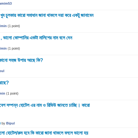
amim53
ুব চুলকায় কারো সমাধান জানা থাকলে দয়া করে একটু জানাবেন
dmin
(
1
point)
ই , ভালো কোম্পানির একটা মালিশের নাম বলে দেন
dmin
(
1
point)
র কোনো সহজ উপায় আছে কি?
pul
 আছে?
min
(
1
point)
পরিবেশ সম্পন্ন হোটেল এর নাম ও রিভিউ জানতে চাচ্ছি। কারো
য
by
Bipul
োন ভালো হোটেল/রুম হবে কি কারো জানা থাকলে বললে ভালো হয়