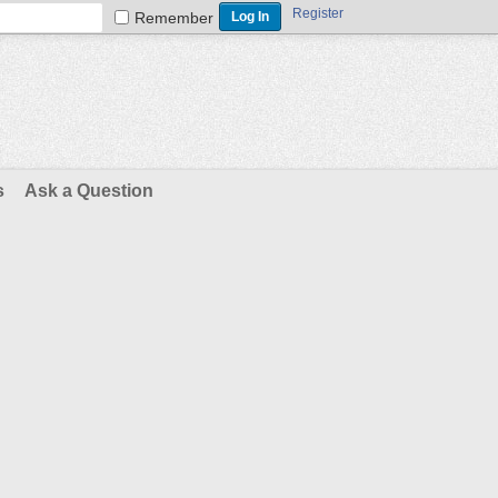
Register
Remember
s
Ask a Question