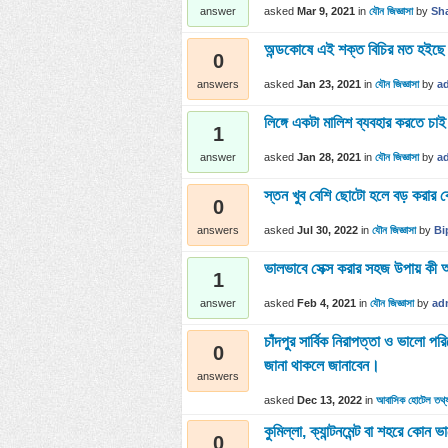
asked
Mar 9, 2021
in
যৌন জিজ্ঞাসা
by
Sh
answer
অন্ডকোষে এই শক্ত বিচির মত হইছে খ
0
asked
Jan 23, 2021
in
যৌন জিজ্ঞাসা
by
a
answers
লিঙ্গে একটা মালিশ ব্যবহার করতে চা
1
asked
Jan 28, 2021
in
যৌন জিজ্ঞাসা
by
a
answer
স্তন খুব বেশি ছোটো হলে বড় করা
0
asked
Jul 30, 2022
in
যৌন জিজ্ঞাসা
by
Bi
answers
ভালভাবে সেক্স করার সহজ উপায় কী
1
asked
Feb 4, 2021
in
যৌন জিজ্ঞাসা
by
ad
answer
চাঁদপুর সার্বিক নিরাপত্তা ও ভালো 
0
জানা থাকলে জানাবেন।
answers
asked
Dec 13, 2022
in
আবাসিক হোটেল তথ্
কুমিল্লা, ক্যান্টনমেন্ট বা শহরে ক
0