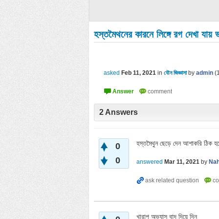
হস্তমৈথনের কারনে লিঙ্গে রগ দেখা যা
asked
Feb 11, 2021
in
যৌন জিজ্ঞাসা
by
admin
(
2
Answers
হস্তমৈথুন ছেড়ে দেন আশাকরি ঠিক হয়
0
0
answered
Mar 11, 2021
by
Nah
খারাপ অভ্যাস বাদ দিয়ে দিন