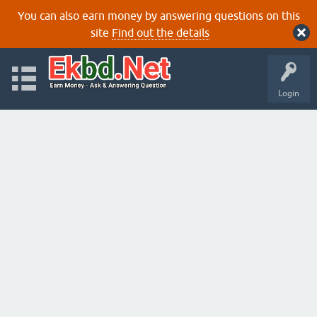
You can also earn money by answering questions on this
site
Find out the details
Login