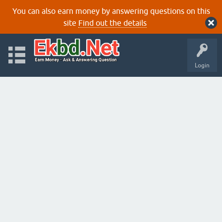
You can also earn money by answering questions on this
site
Find out the details
Login