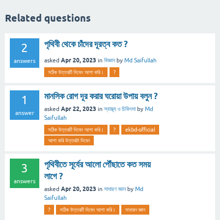
Related questions
পৃথিবী থেকে চাঁদের দূরত্ব কত ?
2
Apr 20, 2023
asked
in
বিজ্ঞান
by
Md Saifullah
answers
সঠিক উত্তরটি দিবেন আশা করি।
?
মানসিক রোগ দূর করার ঘরোয়া উপায় বলুন ?
1
Apr 22, 2023
asked
in
স্বাস্থ্য ও চিকিৎসা
by
Md
answer
Saifullah
সঠিক উত্তরটি দিবেন আশা করি।
?
ekbd-official
আশা করি উত্তরটা দিবেন
পৃথিবীতে সূর্যের আলো পৌঁছাতে কত সময়
3
লাগে ?
answers
Apr 20, 2023
asked
in
সাধারণ জ্ঞান
by
Md
Saifullah
?
সঠিক উত্তরটি দিবেন আশা করি।
সাধারন জ্ঞান