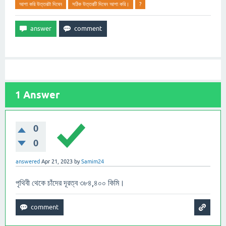
আশা করি উত্তরটা দিবেন
সঠিক উত্তরটি দিবেন আশা করি।
?
1
Answer
0
0
answered
Apr 21, 2023
by
Samim24
পৃথিবী থেকে চাঁদের দূরত্ব ৩৮৪,৪০০ কিমি।