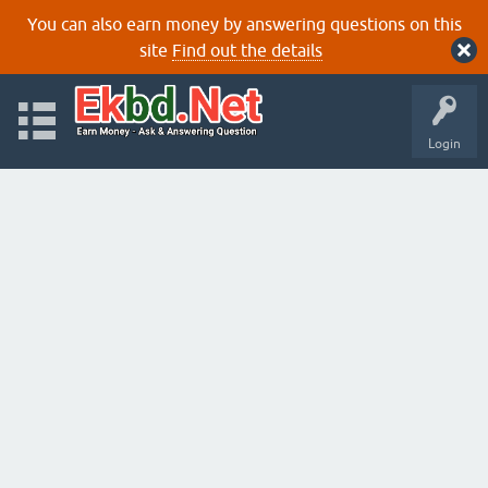
You can also earn money by answering questions on this
site
Find out the details
Login